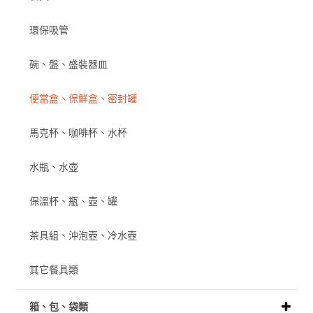
環保吸管
碗、盤、盛裝器皿
便當盒、保鮮盒、密封罐
馬克杯、咖啡杯、水杯
水瓶、水壺
保溫杯、瓶、壺、罐
茶具組、沖泡壺、冷水壺
其它餐具類
箱、包、袋類