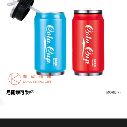
易開罐可樂杯
6反
E >
MORE >