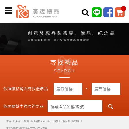
尋找禮品
SEARCH
依照價格範圍尋找禮贈品
~
依照關鍵字搜尋禮贈品
首頁
產品
餐具、廚房器皿、杯、壺
便當盒、保鮮盒、密封罐
安妮兔陶瓷保鮮蜜扣蓋碗650ml三入禮盒