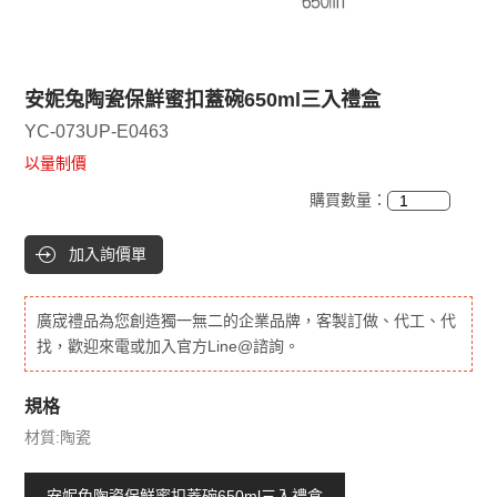
安妮兔陶瓷保鮮蜜扣蓋碗650ml三入禮盒
YC-073UP-E0463
以量制價
購買數量：
加入詢價單
廣宬禮品為您創造獨一無二的企業品牌，客製訂做、代工、代
找，歡迎來電或加入官方Line@諮詢。
規格
材質:陶瓷
安妮兔陶瓷保鮮蜜扣蓋碗650ml三入禮盒