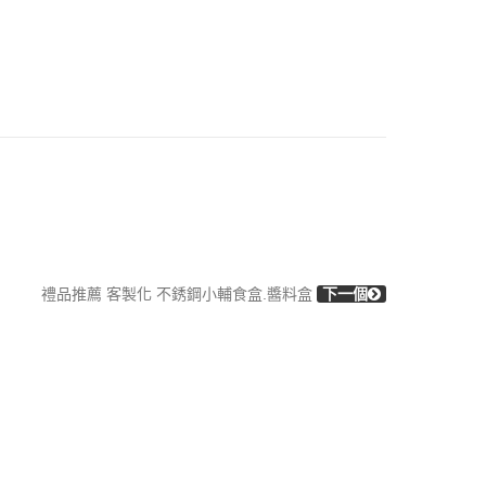
禮品推薦 客製化 不銹鋼小輔食盒.醬料盒
下一個