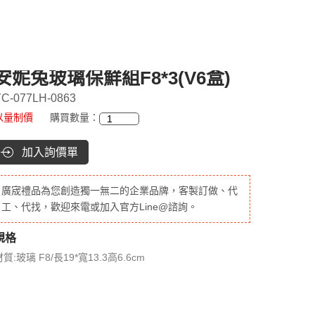
安妮兔玻璃保鮮組F8*3(V6盒)
C-077LH-0863
以量制價
購買數量：
加入詢價單
廣宬禮品為您創造獨一無二的企業品牌，客製訂做、代
工、代找，歡迎來電或加入官方Line@諮詢。
規格
質:玻璃 F8/長19*寬13.3高6.6cm