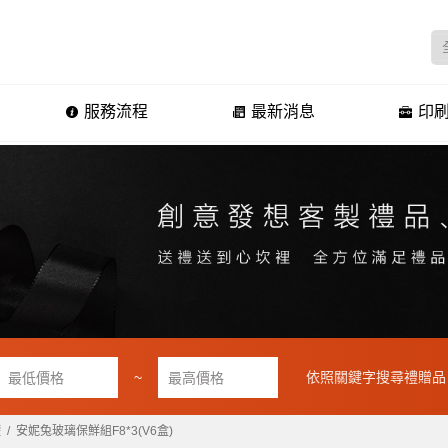
服務流程
最新消息
印刷
~
依照關鍵字搜尋禮贈品
罐
安妮兔玻璃保鮮組F8*3(V6盒)