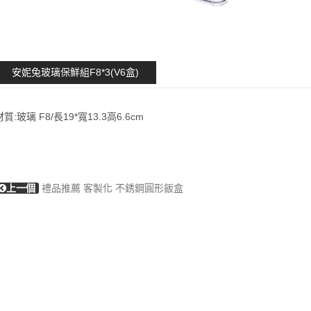
安妮兔玻璃保鮮組F8*3(V6盒)
材質:玻璃 F8/長19*寬13.3高6.6cm
上一個
禮品推薦 客製化 不銹鋼圓形飯盒