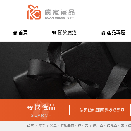
首頁
關於廣宬
產品專區
尋找禮品
依照價格範圍尋找禮贈品
SEARCH
首頁
產品
餐具、廚房器皿、杯、壺
便當盒、保鮮盒、密封