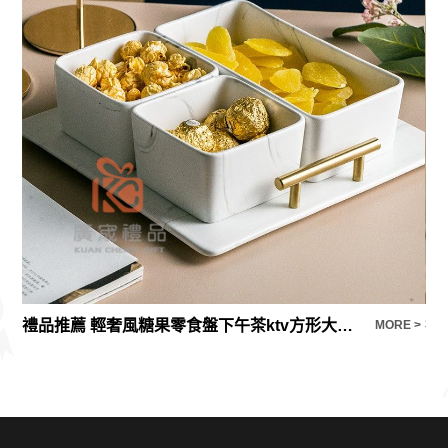
禮品推薦 輕奢風糖果零食盤下午茶ktv方形大號陶瓷堅果分格乾果盤
E >
MORE >