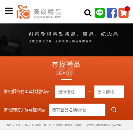
尋找禮品
SEARCH
依照價格範圍尋找禮贈品
~
依照關鍵字搜尋禮贈品
首頁
產品
餐具、廚房器皿、杯、壺
便當盒、保鮮盒、密封罐
安妮兔玻璃保鮮組PV7F8(V4-2盒)