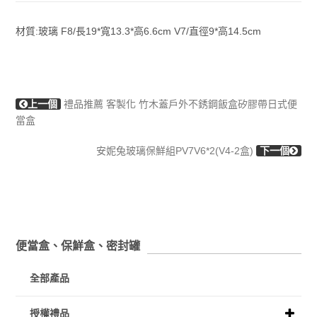
材質:玻璃 F8/長19*寬13.3*高6.6cm V7/直徑9*高14.5cm
上一個
禮品推薦 客製化 竹木蓋戶外不銹鋼飯盒矽膠帶日式便
當盒
安妮兔玻璃保鮮組PV7V6*2(V4-2盒)
下一個
便當盒、保鮮盒、密封罐
全部產品
授權禮品