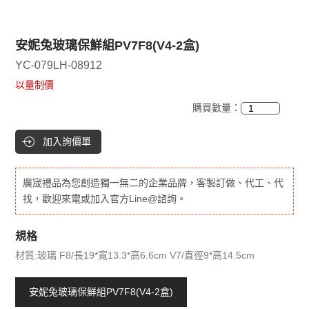
安妮兔玻璃保鮮組PV7F8(V4-2盒)
YC-079LH-08912
以量制價
購買數量：
加入詢價單
廣宬禮品為您創造獨一無二的企業品牌，客製訂做、代工、代
找，歡迎來電或加入官方Line@諮詢。
規格
材質:玻璃 F8/長19*寬13.3*高6.6cm V7/直徑9*高14.5cm
安妮兔玻璃保鮮組PV7F8(V4-2盒)