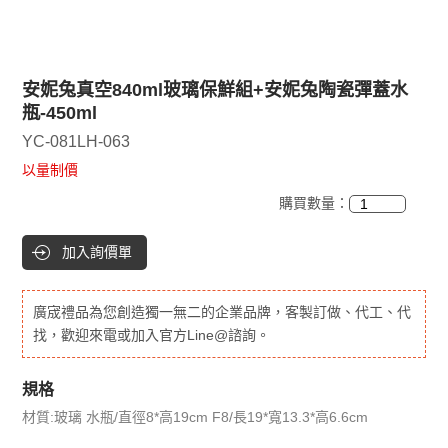
安妮兔真空840ml玻璃保鮮組+安妮兔陶瓷彈蓋水
瓶-450ml
YC-081LH-063
以量制價
購買數量：
加入詢價單
廣宬禮品為您創造獨一無二的企業品牌，客製訂做、代工、代
找，歡迎來電或加入官方Line@諮詢。
規格
材質:玻璃 水瓶/直徑8*高19cm F8/長19*寬13.3*高6.6cm