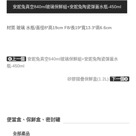
安妮兔真空840ml玻璃保鮮組+安妮兔陶瓷彈蓋水瓶-450ml
材質:玻璃 水瓶/直徑8*高19cm F8/長19*寬13.3*高6.6cm
上一個
安妮兔真空640ml玻璃保鮮組+安妮兔陶瓷彈蓋水
瓶-450ml
矽膠摺疊保鮮盒(1.2L)
下一個
便當盒、保鮮盒、密封罐
全部產品