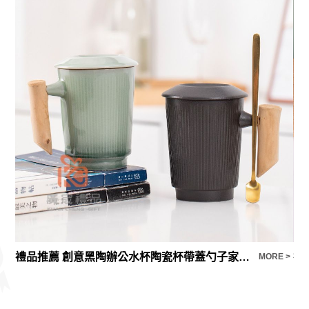
禮品推薦 創意黑陶辦公水杯陶瓷杯帶蓋勺子家用馬克杯創意情侶對杯
禮
E >
MORE >