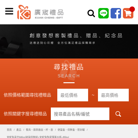
尋找禮品
SEARCH
依照價格範圍尋找禮贈品
~
依照關鍵字搜尋禮贈品
首頁
產品
餐具、廚房器皿、杯、壺
便當盒、保鮮盒、密封罐
安妮兔真空840ml玻璃保鮮組+安妮兔陶瓷彈蓋水瓶-450ml