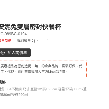
安妮兔雙層密封快餐杯
C-089BC-0194
以量制價
購買數量：
加入詢價單
廣宬禮品為您創造獨一無二的企業品牌，客製訂做、代
工、代找，歡迎來電或加入官方Line@諮詢。
規格
材質:304不鏽鋼 尺寸:直徑13*高15.3cm 容量:杯碗900ml/蓋
580ml/菜碟290ml