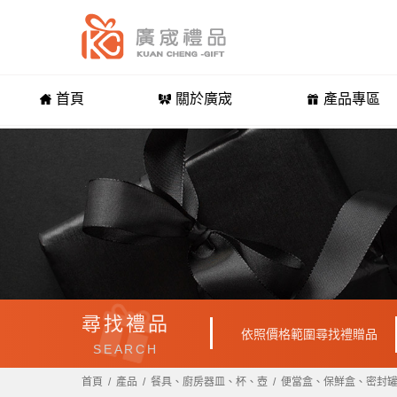
首頁
關於廣宬
產品專區
尋找禮品
依照價格範圍尋找禮贈品
SEARCH
首頁
產品
餐具、廚房器皿、杯、壺
便當盒、保鮮盒、密封