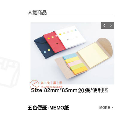
人氣商品
禮品推薦 客製化 陶瓷牛泡茶器套裝復古茶杯旅行茶具
五色便籤+MEMO紙
環保多功
MORE >
MORE >