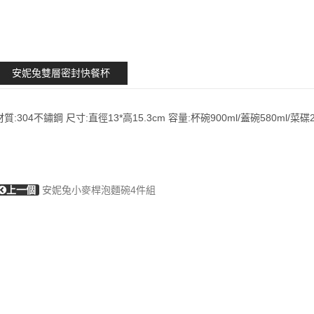
安妮兔雙層密封快餐杯
材質:304不鏽鋼 尺寸:直徑13*高15.3cm 容量:杯碗900ml/蓋碗580ml/菜碟2
上一個
安妮兔小麥桿泡麵碗4件組