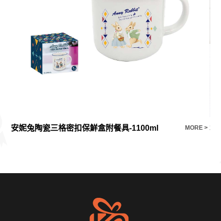
安妮兔陶瓷三格密扣保鮮盒附餐具-1100ml
30
E >
MORE >