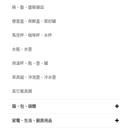
碗、盤、盛裝器皿
便當盒、保鮮盒、密封罐
馬克杯、咖啡杯、水杯
水瓶、水壺
保溫杯、瓶、壺、罐
茶具組、沖泡壺、冷水壺
其它餐具類
箱、包、袋類
家電、生活、廚房用品