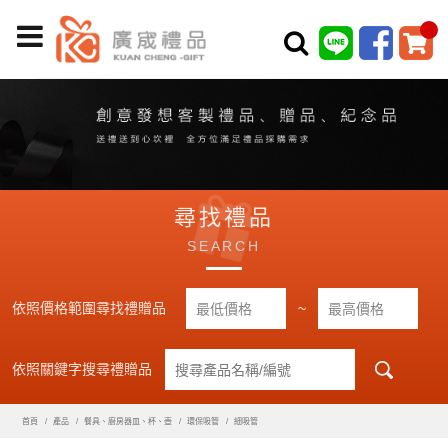
尋找禮品
SEARCH
依照價格範圍尋找禮贈品
~
依照關鍵字搜尋禮贈品
首頁
產品
餐具、廚房器皿、杯、壺
環保吸管
細吸管