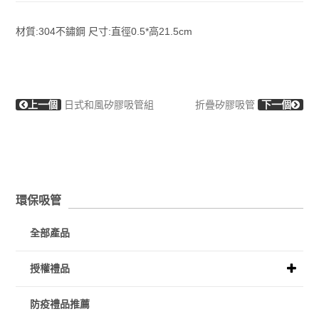
材質:304不鏽鋼 尺寸:直徑0.5*高21.5cm
上一個
日式和風矽膠吸管組
折疊矽膠吸管
下一個
環保吸管
全部產品
授權禮品
防疫禮品推薦