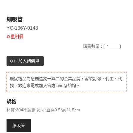
細吸管
YC-136Y-0148
以量制價
購買數量：
加入詢價單
廣宬禮品為您創造獨一無二的企業品牌，客製訂做、代工、代
找，歡迎來電或加入官方Line@諮詢。
規格
材質:304不鏽鋼 尺寸:直徑0.5*高21.5cm
細吸管