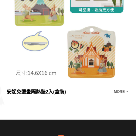
安妮兔壁畫隔熱墊2入(盒裝)
E >
MORE >