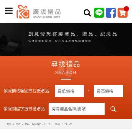
尋找禮品
SEARCH
依照價格範圍尋找禮贈品
~
依照關鍵字搜尋禮贈品
首頁
產品
餐具、廚房器皿、杯、壺
餐具
19cm筷