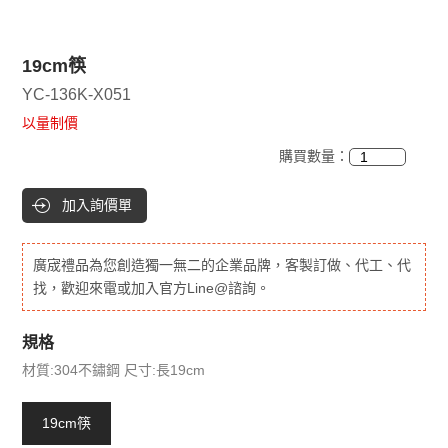
19cm筷
YC-136K-X051
以量制價
購買數量：
加入詢價單
廣宬禮品為您創造獨一無二的企業品牌，客製訂做、代工、代
找，歡迎來電或加入官方Line@諮詢。
規格
材質:304不鏽鋼 尺寸:長19cm
19cm筷