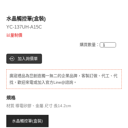
水晶觸控筆(盒裝)
YC-137UH-A15C
以量制價
購買數量：
加入詢價單
廣宬禮品為您創造獨一無二的企業品牌，客製訂做、代工、代
找，歡迎來電或加入官方Line@諮詢。
規格
材質:導電矽膠、金屬 尺寸:長14.2cm
水晶觸控筆(盒裝)