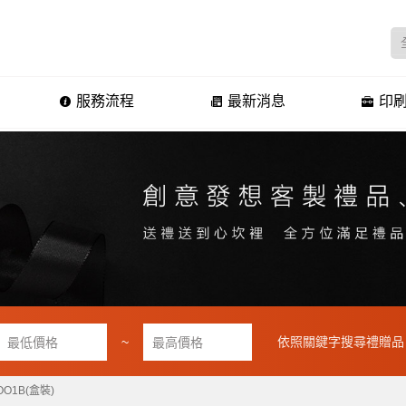
服務流程
最新消息
印刷
~
依照關鍵字搜尋禮贈品
O1B(盒裝)