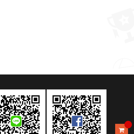
【客製化禮品推薦】 仿宋窯青釉小茶壺
MORE >
MORE >