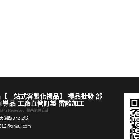
一USB禮品USB客製
禮品推薦 日式和風酒具套裝
MORE >
【一站式客製化禮品】 禮品批發 部
宣導品 工廠直營訂製 雷雕加工
Rights Reserved
蘋果網頁設計
洲路372-2號
812@gmail.com