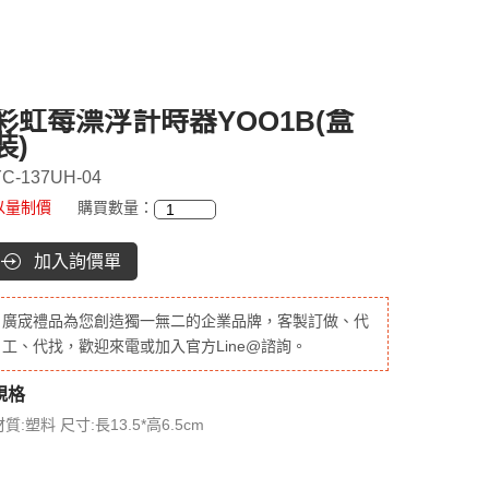
彩虹莓漂浮計時器YOO1B(盒
裝)
C-137UH-04
以量制價
購買數量：
加入詢價單
廣宬禮品為您創造獨一無二的企業品牌，客製訂做、代
工、代找，歡迎來電或加入官方Line@諮詢。
規格
質:塑料 尺寸:長13.5*高6.5cm