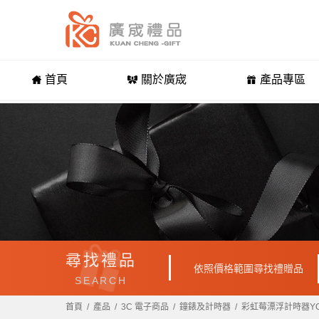
首頁
關於廣宬
產品專區
尋找禮品
依照價格範圍尋找禮贈品
SEARCH
首頁
產品
3C 電子商品
鐘錶及計時器
彩虹莓漂浮計時器YO