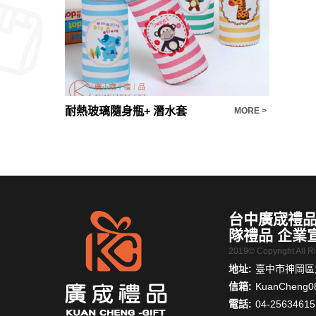
【客製化禮品推薦】 仿宋窯青釉小茶壺
耐熱玻璃隨身瓶+ 潛水套
手機三合
MORE >
MORE >
台中廣宬禮品
隊禮品 企業
2019© Copyright All 
地址:
臺中市神岡區大
信箱:
KuanCheng0
電話:
04-25634615