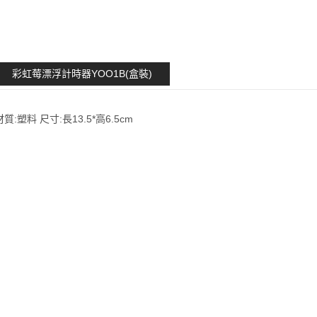
彩虹莓漂浮計時器YOO1B(盒裝)
材質:塑料 尺寸:長13.5*高6.5cm