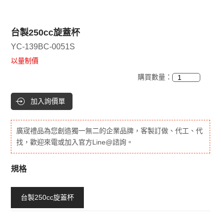
台製250cc旋蓋杯
YC-139BC-0051S
以量制價
購買數量：
加入詢價單
廣宬禮品為您創造獨一無二的企業品牌，客製訂做、代工、代
找，歡迎來電或加入官方Line@諮詢。
規格
台製250cc旋蓋杯