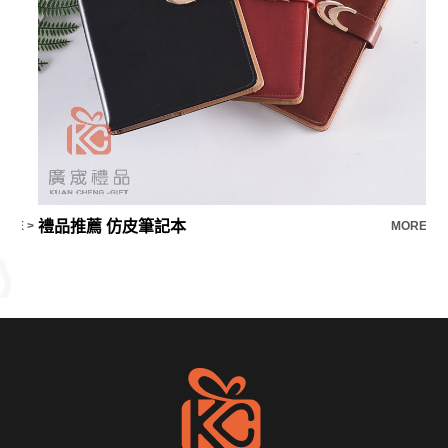
禮品推薦 仿皮筆記本
多
E >
MORE >