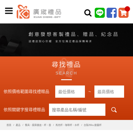
尋找禮品
SEARCH
依照價格範圍尋找禮贈品
~
依照關鍵字搜尋禮贈品
首頁
產品
餐具、廚房器皿、杯、壺
馬克杯、咖啡杯、水杯
台製250cc旋蓋杯