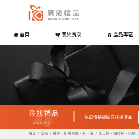
首頁
關於廣宬
產品專區
尋找禮品
依照價格範圍尋找禮贈品
SEARCH
首頁
產品
餐具、廚房器皿、杯、壺
馬克杯、咖啡杯、水杯