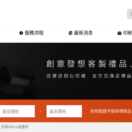
服務流程
最新消息
印刷
~
依照關鍵字搜尋禮贈品
台製400cc旋蓋杯