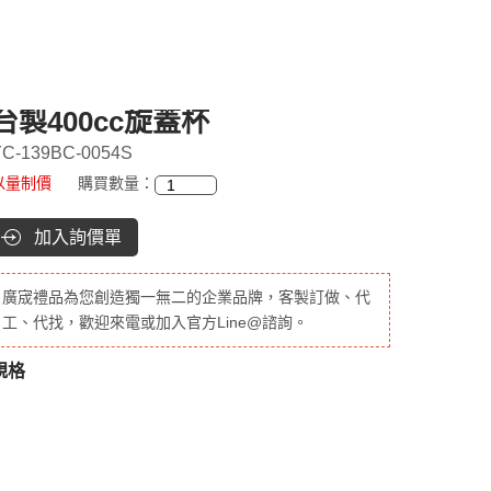
台製400cc旋蓋杯
C-139BC-0054S
以量制價
購買數量：
加入詢價單
廣宬禮品為您創造獨一無二的企業品牌，客製訂做、代
工、代找，歡迎來電或加入官方Line@諮詢。
規格