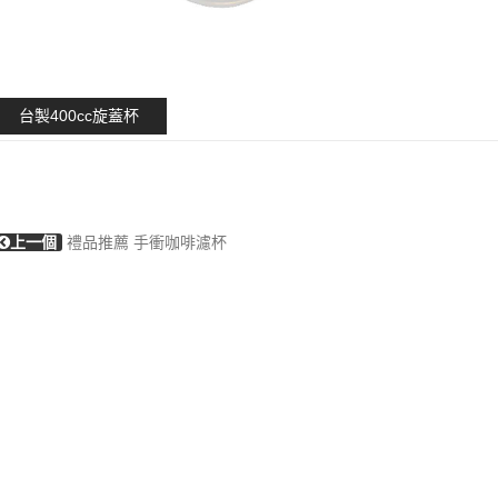
台製400cc旋蓋杯
上一個
禮品推薦 手衝咖啡濾杯