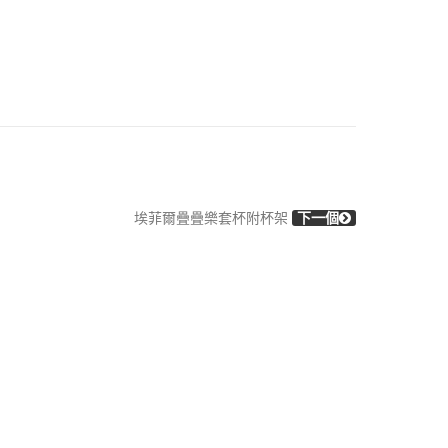
埃菲爾疊疊樂套杯附杯架
下一個