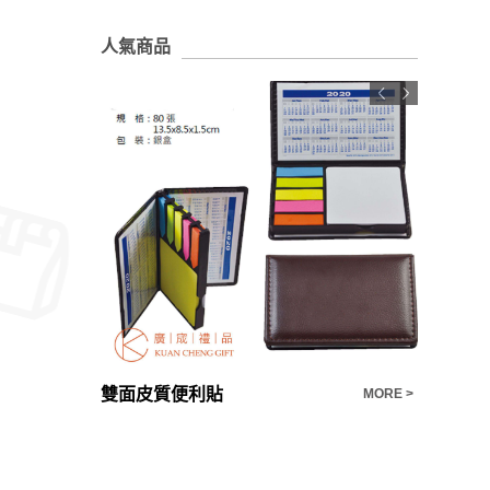
人氣商品
禮品推薦 客製化 芭蕉葉旅行茶具一壺三杯
雙面皮質便利貼
MORE >
MORE >