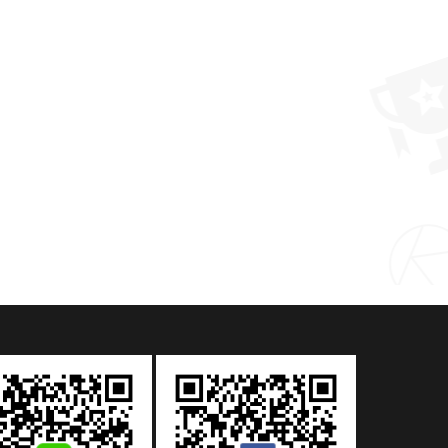
【客製化禮品推薦】可愛小兔塑料吸嘴杯斜跨背帶少女戶外水壺
MORE >
MORE >