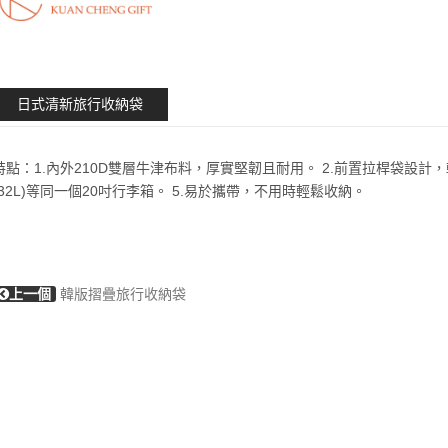
日式清新旅行收納袋
特點：1.內外210D雙層牛津布料，厚實堅韌且耐用。 2.前置拉桿袋設計，
(32L)等同一個20吋行李箱。 5.易於攜帶，不用時輕鬆收納。
上一個
韓版摺疊旅行收納袋