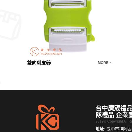
【客製化禮品推薦】可愛小兔塑料吸嘴杯斜跨背帶少女戶外水壺
雙向削皮器
MORE >
MORE >
台中廣宬禮品
隊禮品 企業
2019© Copyright All 
地址:
臺中市神岡區大