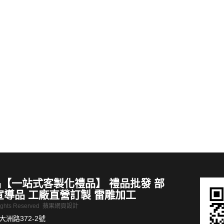
禮品推薦 紫砂煙灰缸帶蓋家用客廳功夫茶几裝飾品防灰飛創意煙盅
史努比 下雪森林兩用面紙套
MORE >
【一站式客製化禮品】 禮品批發 部
宣導品 工廠直營訂製 雷雕加工
Rights Reserved
蘋果網頁設計
洲路372-2號