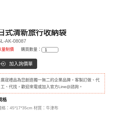
日式清新旅行收納袋
L-AK-08087
以量制價
購買數量：
加入詢價單
廣宬禮品為您創造獨一無二的企業品牌，客製訂做、代
工、代找，歡迎來電或加入官方Line@諮詢。
規格
規格：45*17*35cm 材質：牛津布