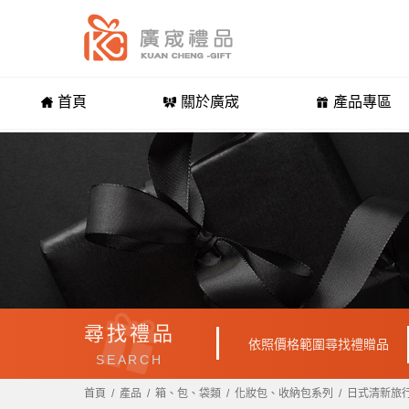
首頁
關於廣宬
產品專區
尋找禮品
依照價格範圍尋找禮贈品
SEARCH
首頁
產品
箱、包、袋類
化妝包、收納包系列
日式清新旅