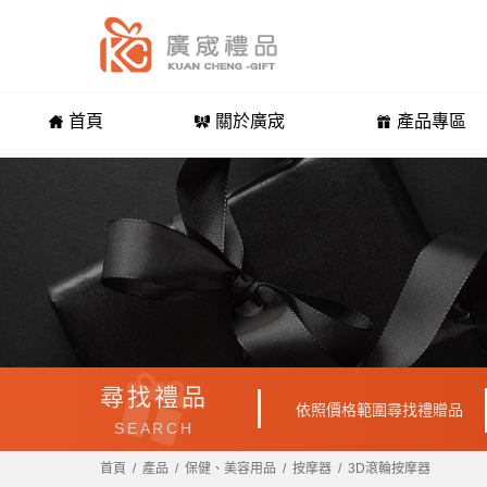
首頁
關於廣宬
產品專區
尋找禮品
依照價格範圍尋找禮贈品
SEARCH
首頁
產品
保健、美容用品
按摩器
3D滾輪按摩器