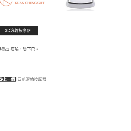
3D滾輪按摩器
特點:1.瘦臉、雙下巴。
上一個
四爪滾輪按摩器