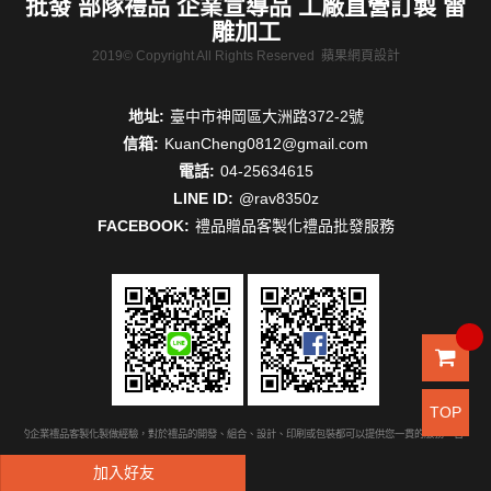
批發 部隊禮品 企業宣導品 工廠直營訂製 雷
雕加工
2019© Copyright All Rights Reserved
蘋果網頁設計
地址:
臺中市神岡區大洲路372-2號
信箱:
KuanCheng0812@gmail.com
電話:
04-25634615
LINE ID:
@rav8350z
FACEBOOK:
禮品贈品客製化禮品批發服務
TOP
豐富的企業禮品客製化製做經驗，對於禮品的開發、組合、設計、印刷或包裝都可以提供您一貫的服務。台中禮品
加入好友