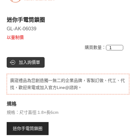
迷你手電筒鎖圈
GL-AK-06039
以量制價
購買數量：
加入詢價單
廣宬禮品為您創造獨一無二的企業品牌，客製訂做、代工、代
找，歡迎來電或加入官方Line@諮詢。
規格
規格：尺寸直徑:1.8×長6cm
迷你手電筒鎖圈