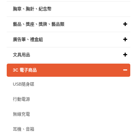
胸章、胸針、紀念幣
藝品、獎座、獎牌、藝品類
廣告筆、禮盒組
文具用品
3C 電子商品
USB隨身碟
行動電源
無線充電
耳機、音箱