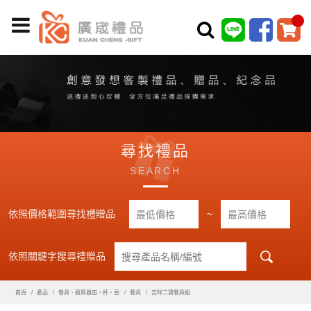
尋找禮品
SEARCH
依照價格範圍尋找禮贈品
~
依照關鍵字搜尋禮贈品
首頁
產品
餐具、廚房器皿、杯、壺
餐具
吉祥二寶餐具組