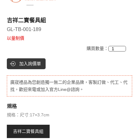
吉祥二寶餐具組
GL-TB-001-189
以量制價
購買數量：
加入詢價單
廣宬禮品為您創造獨一無二的企業品牌，客製訂做、代工、代
找，歡迎來電或加入官方Line@諮詢。
規格
規格：尺寸:17×3.7cm
吉祥二寶餐具組