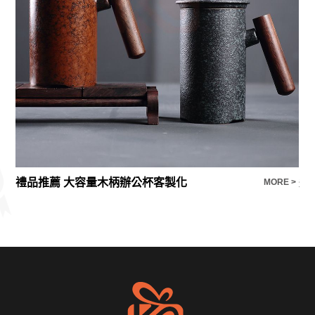
禮品推薦 大容量木柄辦公杯客製化
飛
E >
MORE >