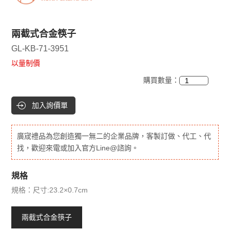
兩截式合金筷子
GL-KB-71-3951
以量制價
購買數量：
加入詢價單
廣宬禮品為您創造獨一無二的企業品牌，客製訂做、代工、代
找，歡迎來電或加入官方Line@諮詢。
規格
規格：尺寸:23.2×0.7cm
兩截式合金筷子