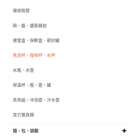
環保吸管
碗、盤、盛裝器皿
便當盒、保鮮盒、密封罐
馬克杯、咖啡杯、水杯
水瓶、水壺
保溫杯、瓶、壺、罐
茶具組、沖泡壺、冷水壺
其它餐具類
箱、包、袋類