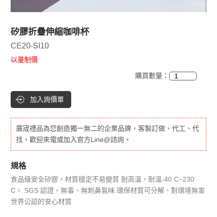
矽膠折疊伸縮咖啡杯
CE20-SI10
以量制價
購買數量：
加入詢價單
廣宬禮品為您創造獨一無二的企業品牌，客製訂做、代工、代
找，歡迎來電或加入官方Line@諮詢。
規格
食品級安全矽膠，材質穩定不易變質 耐高溫，耐溫-40 C~230
C， SGS 認證，無毒、無刺鼻氣味 環保材質可分解、對環境無害
世界公認的安心材質