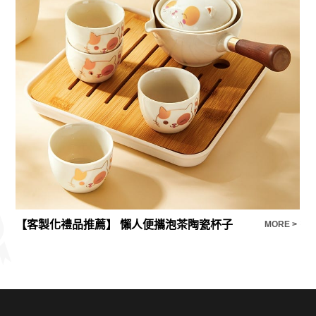
【客製化禮品推薦】 懶人便攜泡茶陶瓷杯子
多
E >
MORE >