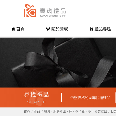
首頁
關於廣宬
產品專區
尋找禮品
依照價格範圍尋找禮贈品
SEARCH
首頁
產品
餐具、廚房器皿、杯、壺
碗、盤、盛裝器皿
日