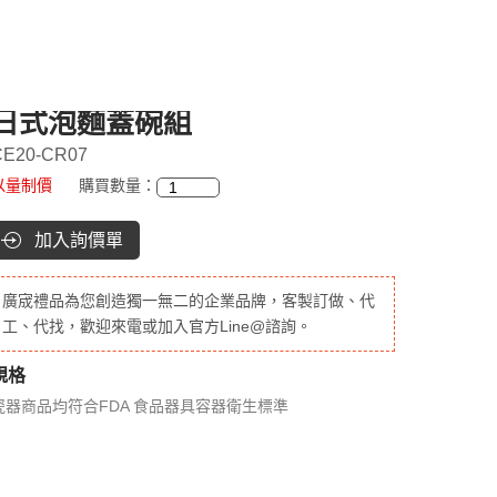
日式泡麵蓋碗組
CE20-CR07
以量制價
購買數量：
加入詢價單
廣宬禮品為您創造獨一無二的企業品牌，客製訂做、代
工、代找，歡迎來電或加入官方Line@諮詢。
規格
瓷器商品均符合FDA 食品器具容器衛生標準