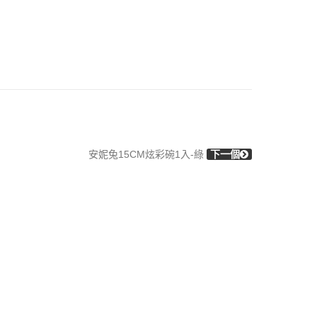
安妮兔15CM炫彩碗1入-綠
下一個