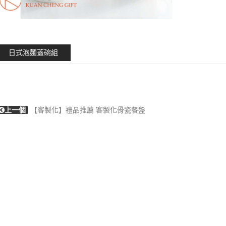
日式泡麵蓋碗組
上一個
【客製化】禮品推薦 客製化骨瓷餐盤