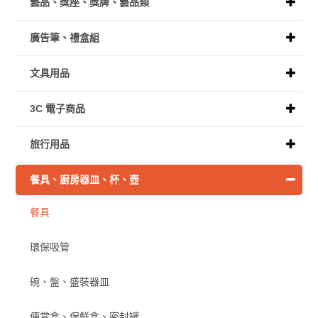
藝品、獎座、獎牌、藝品類
廣告筆、禮盒組
文具用品
3C 電子商品
旅行用品
餐具、廚房器皿、杯、壺
餐具
環保吸管
碗、盤、盛裝器皿
便當盒、保鮮盒、密封罐