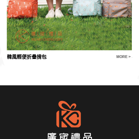
韓風輕便折疊揹包
E >
MORE >