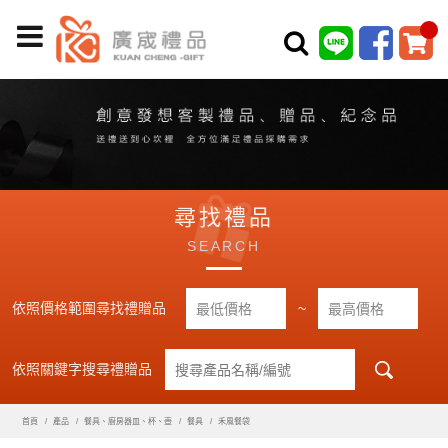
尋找禮品
SEARCH
依照價格範圍尋找禮贈品
~
依照關鍵字搜尋禮贈品
首頁
產品
餐具、廚房器皿、杯、壺
餐具
禾風餐袋