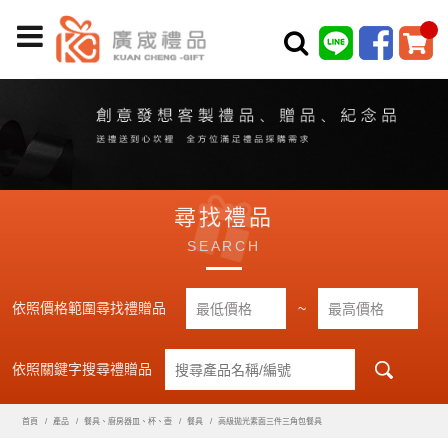
尋找禮品
SEARCH
依照價格範圍尋找禮贈品
~
依照關鍵字搜尋禮贈品
首頁
產品
餐具、廚房器皿、杯、壺
餐具
高級拋光素面三件三角包餐具