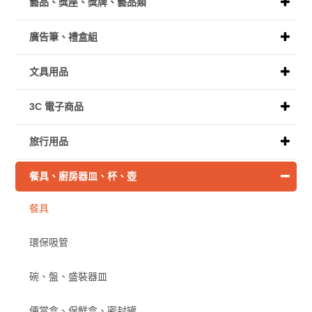
藝品、獎座、獎牌、藝品類
廣告筆、禮盒組
文具用品
3C 電子商品
旅行用品
餐具、廚房器皿、杯、壺
餐具
環保吸管
碗、盤、盛裝器皿
便當盒、保鮮盒、密封罐