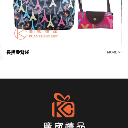
長摺疊背袋
禮
E >
MORE >