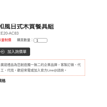
和風日式木質餐具組
CE20-AC83
以量制價
購買數量：
加入詢價單
廣宬禮品為您創造獨一無二的企業品牌，客製訂做、代
工、代找，歡迎來電或加入官方Line@諮詢。
規格