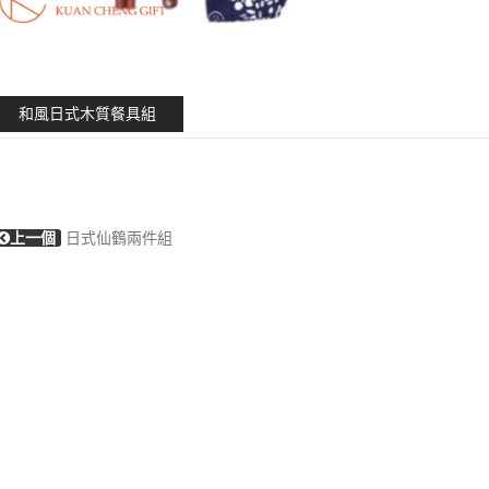
和風日式木質餐具組
上一個
日式仙鶴兩件組