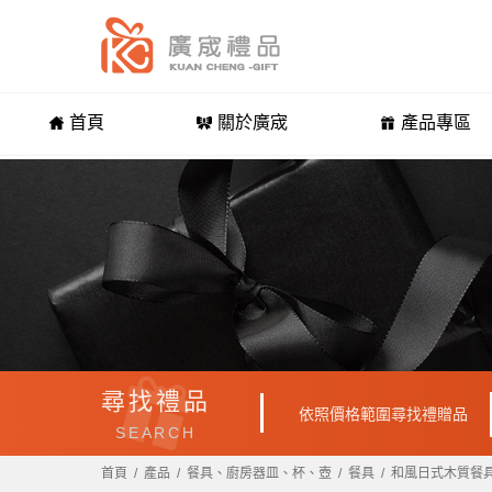
首頁
關於廣宬
產品專區
尋找禮品
依照價格範圍尋找禮贈品
SEARCH
首頁
產品
餐具、廚房器皿、杯、壺
餐具
和風日式木質餐