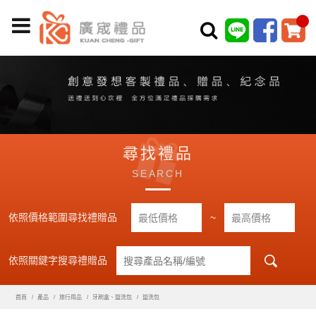
尋找禮品
SEARCH
依照價格範圍尋找禮贈品
~
依照關鍵字搜尋禮贈品
首頁
產品
旅行用品
牙刷盒、盥洗包
盥洗包