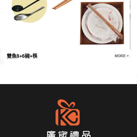
雙魚8+6碗+筷
禮
E >
MORE >