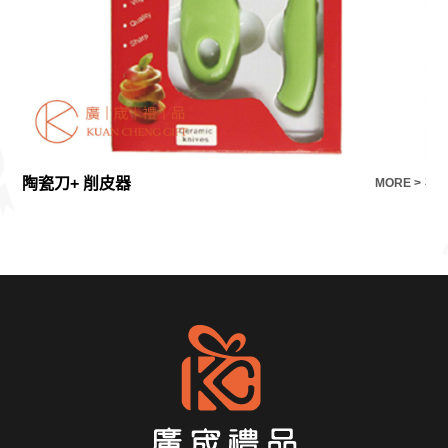
陶瓷刀+ 削皮器
E >
MORE >