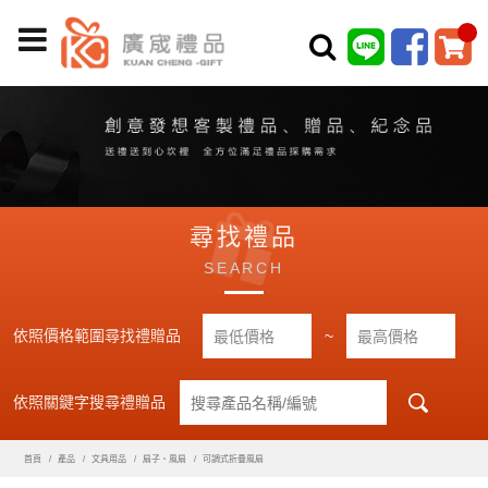
尋找禮品
SEARCH
依照價格範圍尋找禮贈品
~
依照關鍵字搜尋禮贈品
首頁
產品
文具用品
扇子、風扇
可調式折疊風扇