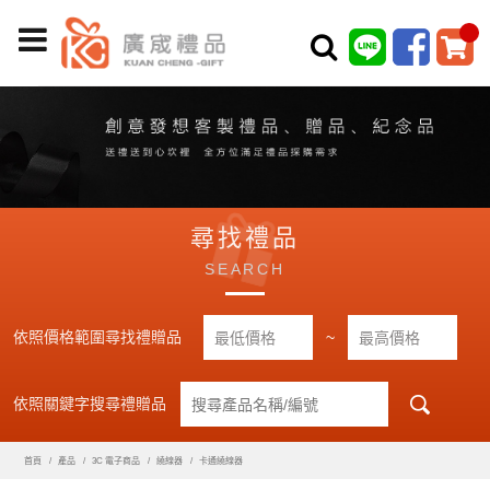
尋找禮品
SEARCH
依照價格範圍尋找禮贈品
~
依照關鍵字搜尋禮贈品
首頁
產品
3C 電子商品
繞線器
卡通繞線器