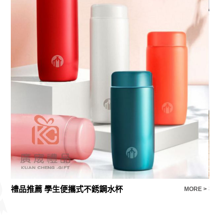
禮品推薦 學生便攜式不銹鋼水杯
禮
E >
MORE >