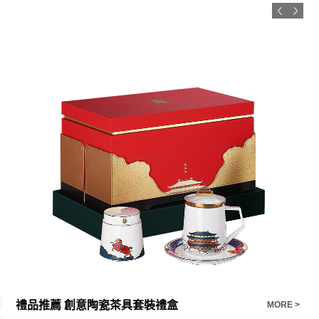
禮品推薦 創意陶瓷茶具套裝禮盒
安
E >
MORE >