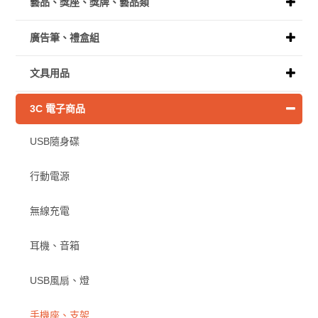
藝品、獎座、獎牌、藝品類
廣告筆、禮盒組
文具用品
3C 電子商品
USB隨身碟
行動電源
無線充電
耳機、音箱
USB風扇、燈
手機座、支架