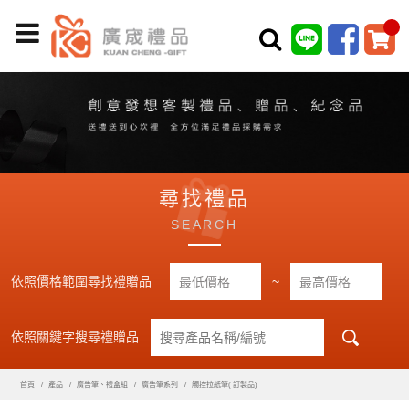
尋找禮品
SEARCH
依照價格範圍尋找禮贈品
~
依照關鍵字搜尋禮贈品
首頁
產品
廣告筆、禮盒組
廣告筆系列
觸控拉紙筆( 訂製品)