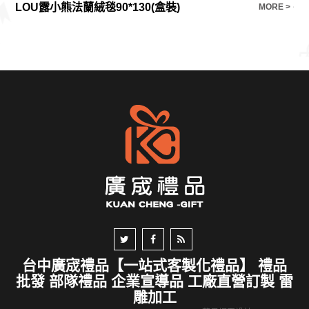
LOU露小熊法蘭絨毯90*130(盒裝)
長
E >
MORE >
台中廣宬禮品【一站式客製化禮品】 禮品
批發 部隊禮品 企業宣導品 工廠直營訂製 雷
雕加工