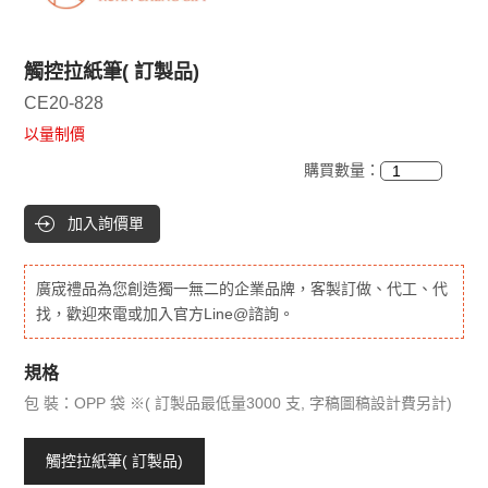
觸控拉紙筆( 訂製品)
CE20-828
以量制價
購買數量：
加入詢價單
廣宬禮品為您創造獨一無二的企業品牌，客製訂做、代工、代
找，歡迎來電或加入官方Line@諮詢。
規格
包 裝：OPP 袋 ※( 訂製品最低量3000 支, 字稿圖稿設計費另計)
觸控拉紙筆( 訂製品)