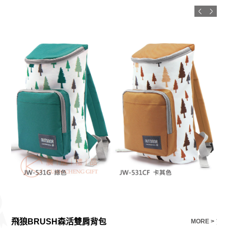
飛狼BRUSH森活雙肩背包
鈦
E >
MORE >