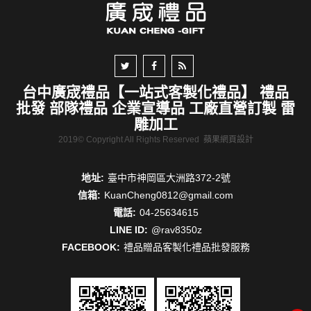
台中廣宬禮品【一站式客製化禮品】 禮品
批發 部隊禮品 企業宣導品 工廠直營訂製 雷
雕加工
2019© Copyright All Rights Reserved
蘋果網頁設計
地址:
臺中市神岡區大洲路372-2號
信箱:
KuanCheng0812@gmail.com
電話:
04-25634615
LINE ID:
@rav8350z
FACEBOOK:
禮品贈品客製化禮品批發服務