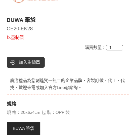
BUWA 筆袋
CE20-EK28
以量制價
購買數量：
加入詢價單
廣宬禮品為您創造獨一無二的企業品牌，客製訂做、代工、代
找，歡迎來電或加入官方Line@諮詢。
規格
規 格：20x6x4cm 包 裝：OPP 袋
BUWA 筆袋