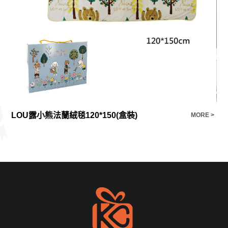
LOU露小熊法蘭絨毯120*150(盒裝)
B
E >
MORE >