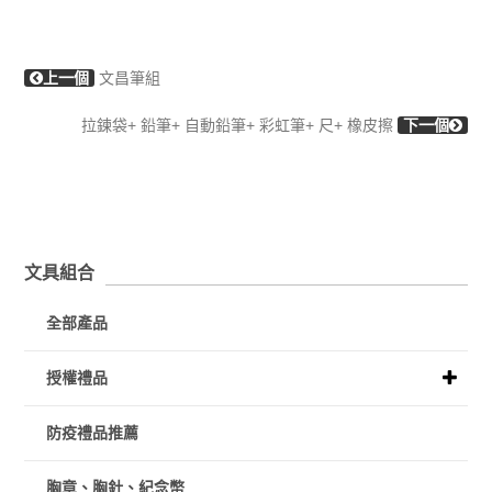
上一個
文昌筆組
拉鍊袋+ 鉛筆+ 自動鉛筆+ 彩虹筆+ 尺+ 橡皮擦
下一個
文具組合
全部產品
授權禮品
防疫禮品推薦
胸章、胸針、紀念幣