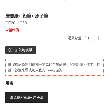
廣告紙+ 鉛筆+ 原子筆
CE20-HC30
以量制價
購買數量：
加入詢價單
廣宬禮品為您創造獨一無二的企業品牌，客製訂做、代工、代
找，歡迎來電或加入官方Line@諮詢。
規格
廣告紙+ 鉛筆+ 原子筆