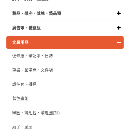
藝品、獎座、獎牌、藝品類
廣告筆、禮盒組
文具用品
便條紙、筆記本、日誌
筆袋、鉛筆盒、文件袋
證件套、掛繩
著色畫組
鎖圈、鑰匙包、鑰匙圈(扣)
扇子、風扇