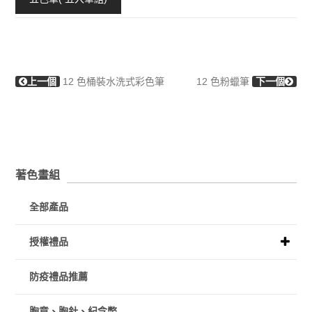
上一個
12 色桶裝水洗式彩色筆
12 色粉蠟筆
下一個
著色畫組
全部產品
授權禮品
防疫禮品推薦
胸章、胸針、紀念幣