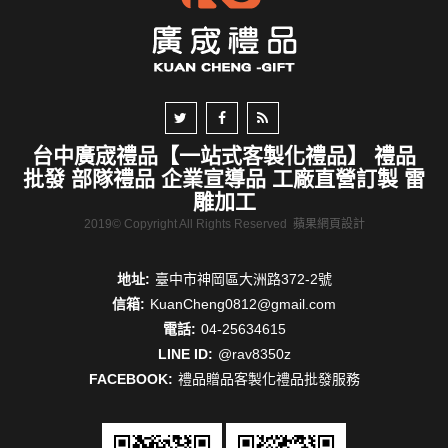
台中廣宬禮品【一站式客製化禮品】 禮品
批發 部隊禮品 企業宣導品 工廠直營訂製 雷
雕加工
2019© Copyright All Rights Reserved
蘋果網頁設計
地址:
臺中市神岡區大洲路372-2號
信箱:
KuanCheng0812@gmail.com
電話:
04-25634615
LINE ID:
@rav8350z
FACEBOOK:
禮品贈品客製化禮品批發服務