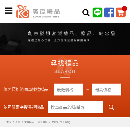
尋找禮品
SEARCH
依照價格範圍尋找禮贈品
~
依照關鍵字搜尋禮贈品
首頁
產品
文具用品
著色畫組
五色筆( 五入筆組)