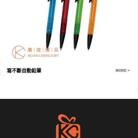
寫不斷自動鉛筆
三
E >
MORE >