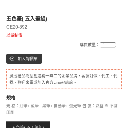
五色筆( 五入筆組)
CE20-892
以量制價
購買數量：
加入詢價單
廣宬禮品為您創造獨一無二的企業品牌，客製訂做、代工、代
找，歡迎來電或加入官方Line@諮詢。
規格
規 格：紅筆+ 藍筆+ 黑筆+ 自動筆+ 螢光筆 包 裝：彩盒 ※ 不含
印刷
五色筆( 五入筆組)