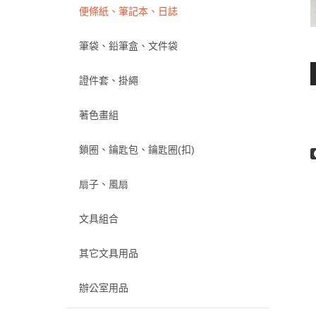
便條紙、筆記本、日誌
筆袋、鉛筆盒、文件袋
證件套、掛繩
著色畫組
鎖圈、鑰匙包、鑰匙圈(扣)
扇子、風扇
文具組合
其它文具用品
辦公室用品