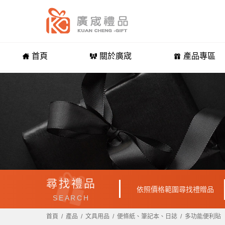
首頁
關於廣宬
產品專區
尋找禮品
依照價格範圍尋找禮贈品
SEARCH
首頁
產品
文具用品
便條紙、筆記本、日誌
多功能便利貼