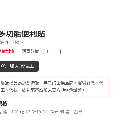
多功能便利貼
CE20-PS27
以量制價
購買數量：
加入詢價單
廣宬禮品為您創造獨一無二的企業品牌，客製訂做、代
工、代找，歡迎來電或加入官方Line@諮詢。
規格
 格：100 張 13.5x10.5x1.5cm 包 裝：銀盒