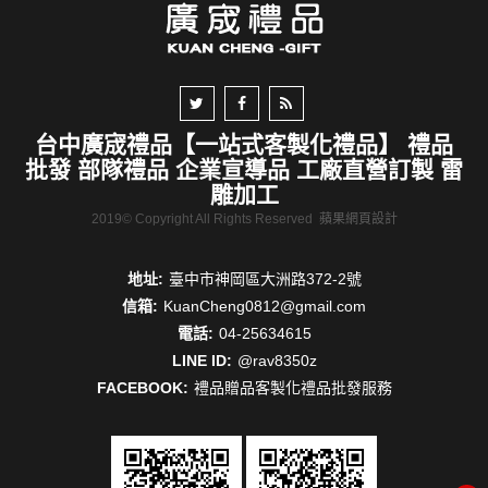
台中廣宬禮品【一站式客製化禮品】 禮品
批發 部隊禮品 企業宣導品 工廠直營訂製 雷
雕加工
2019© Copyright All Rights Reserved
蘋果網頁設計
地址:
臺中市神岡區大洲路372-2號
信箱:
KuanCheng0812@gmail.com
電話:
04-25634615
LINE ID:
@rav8350z
FACEBOOK:
禮品贈品客製化禮品批發服務