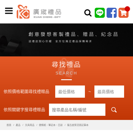
尋找禮品
SEARCH
依照價格範圍尋找禮贈品
~
依照關鍵字搜尋禮贈品
首頁
產品
文具用品
便條紙、筆記本、日誌
復古皮質活頁記事本