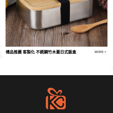
禮品推薦 客製化 不銹鋼竹木蓋日式飯盒
E >
MORE >