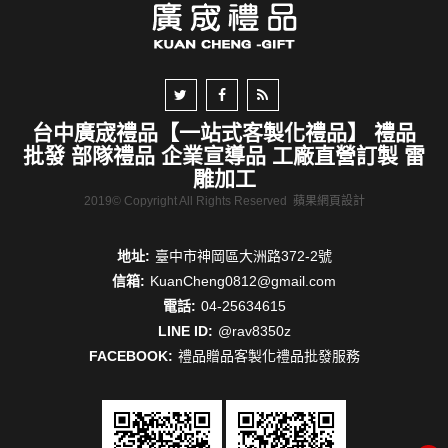
台中廣宬禮品【一站式客製化禮品】 禮品
批發 部隊禮品 企業宣導品 工廠直營訂製 雷
雕加工
2019© Copyright All Rights Reserved
蘋果網頁設計
地址:
臺中市神岡區大洲路372-2號
信箱:
KuanCheng0812@gmail.com
電話:
04-25634615
LINE ID:
@rav8350z
FACEBOOK:
禮品贈品客製化禮品批發服務