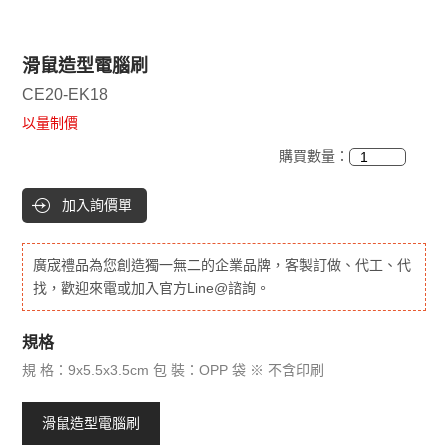
滑鼠造型電腦刷
CE20-EK18
以量制價
購買數量：
加入詢價單
廣宬禮品為您創造獨一無二的企業品牌，客製訂做、代工、代
找，歡迎來電或加入官方Line@諮詢。
規格
規 格：9x5.5x3.5cm 包 裝：OPP 袋 ※ 不含印刷
滑鼠造型電腦刷