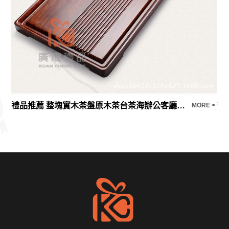
禮品推薦 整塊實木茶盤原木茶台茶海辦公客廳家用簡約花梨木紋托盤茶道
筆
E >
MORE >