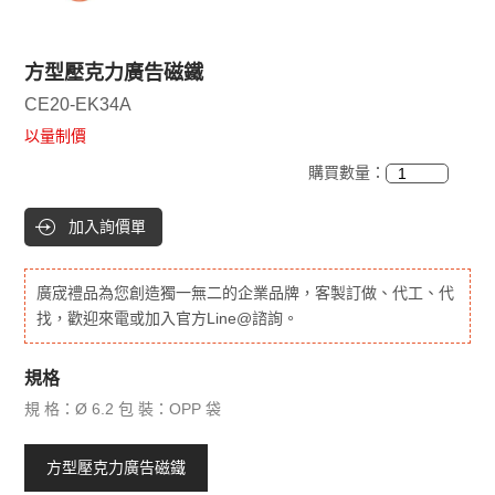
方型壓克力廣告磁鐵
CE20-EK34A
以量制價
購買數量：
加入詢價單
廣宬禮品為您創造獨一無二的企業品牌，客製訂做、代工、代
找，歡迎來電或加入官方Line@諮詢。
規格
規 格：Ø 6.2 包 裝：OPP 袋
方型壓克力廣告磁鐵