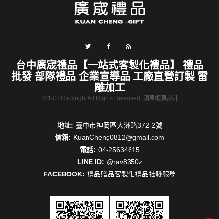
台中廣宬禮品【一站式客製化禮品】 禮品
批發 部隊禮品 企業宣導品 工廠直營訂製 雷
雕加工
2019© Copyright All Rights Reserved
蘋果網頁設計
地址:
臺中市神岡區大洲路372-2號
信箱:
KuanCheng0812@gmail.com
電話:
04-25634615
LINE ID:
@rav8350z
FACEBOOK:
禮品贈品客製化禮品批發服務