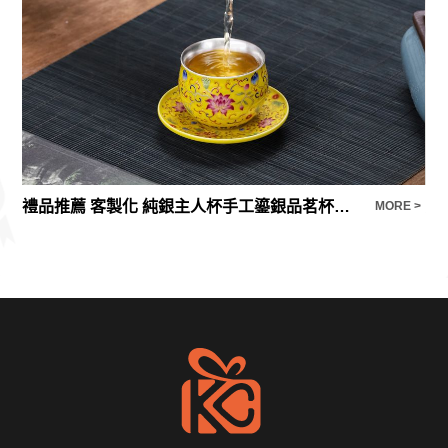
禮品推薦 客製化 純銀主人杯手工鎏銀品茗杯琺瑯彩扒花茶杯杯墊高檔禮盒商務送禮品
安
E >
MORE >