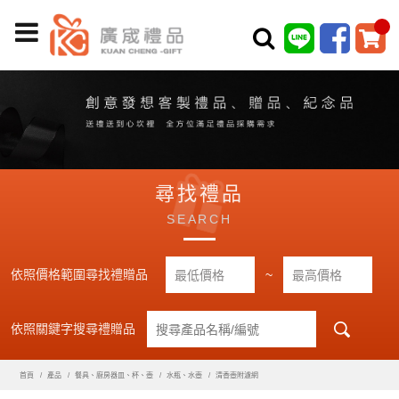
尋找禮品
SEARCH
依照價格範圍尋找禮贈品
~
依照關鍵字搜尋禮贈品
首頁
產品
餐具、廚房器皿、杯、壺
水瓶、水壺
清香壺附濾網