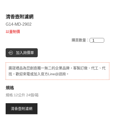
清香壺附濾網
G14-MD-2902
以量制價
購買數量：
加入詢價單
廣宬禮品為您創造獨一無二的企業品牌，客製訂做、代工、代
找，歡迎來電或加入官方Line@諮詢。
規格
規格:12公升 24個/箱
清香壺附濾網