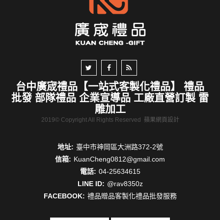
台中廣宬禮品【一站式客製化禮品】 禮品
批發 部隊禮品 企業宣導品 工廠直營訂製 雷
雕加工
2019© Copyright All Rights Reserved
蘋果網頁設計
地址:
臺中市神岡區大洲路372-2號
信箱:
KuanCheng0812@gmail.com
電話:
04-25634615
LINE ID:
@rav8350z
FACEBOOK:
禮品贈品客製化禮品批發服務