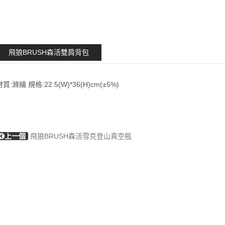
飛狼BRUSH森活雙肩背包
材質:滌綸 規格:22.5(W)*36(H)cm(±5%)
上一個
飛狼BRUSH森活雪克登山真空瓶