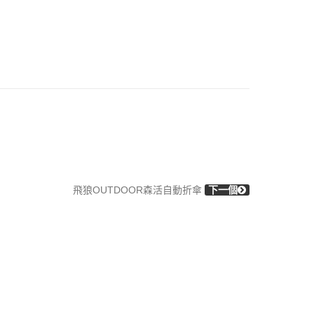
飛狼OUTDOOR森活自動折傘
下一個