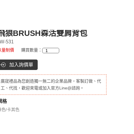
飛狼BRUSH森活雙肩背包
W-531
以量制價
購買數量：
加入詢價單
廣宬禮品為您創造獨一無二的企業品牌，客製訂做、代
工、代找，歡迎來電或加入官方Line@諮詢。
規格
綠色/卡其色