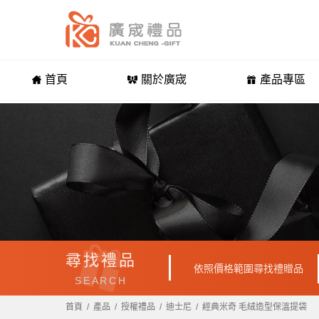
首頁
關於廣宬
產品專區
尋找禮品
依照價格範圍尋找禮贈品
SEARCH
首頁
產品
授權禮品
迪士尼
經典米奇 毛絨造型保溫提袋