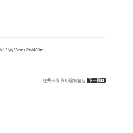
高26cm±2%/400ml
經典米奇 多用途餐墊包
下一個