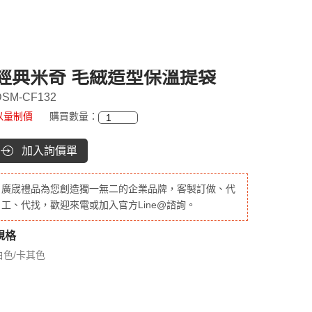
經典米奇 毛絨造型保溫提袋
DSM-CF132
以量制價
購買數量：
加入詢價單
廣宬禮品為您創造獨一無二的企業品牌，客製訂做、代
工、代找，歡迎來電或加入官方Line@諮詢。
規格
白色/卡其色