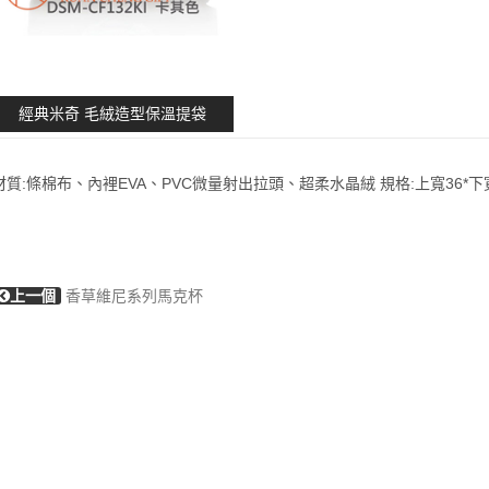
經典米奇 毛絨造型保溫提袋
材質:條棉布、內裡EVA、PVC微量射出拉頭、超柔水晶絨 規格:上寬36*下寬12*
上一個
香草維尼系列馬克杯