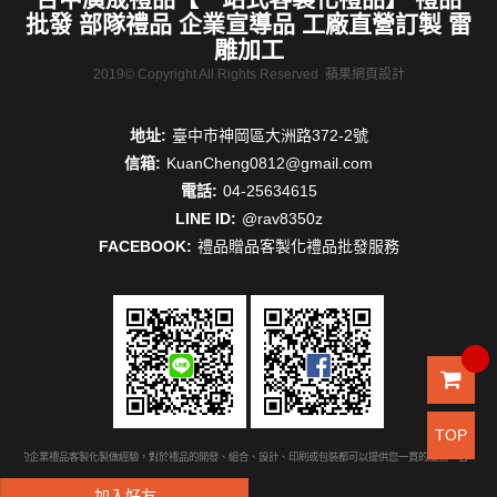
批發 部隊禮品 企業宣導品 工廠直營訂製 雷
雕加工
2019© Copyright All Rights Reserved
蘋果網頁設計
地址:
臺中市神岡區大洲路372-2號
信箱:
KuanCheng0812@gmail.com
電話:
04-25634615
LINE ID:
@rav8350z
FACEBOOK:
禮品贈品客製化禮品批發服務
TOP
豐富的企業禮品客製化製做經驗，對於禮品的開發、組合、設計、印刷或包裝都可以提供您一貫的服務。台中禮品
加入好友