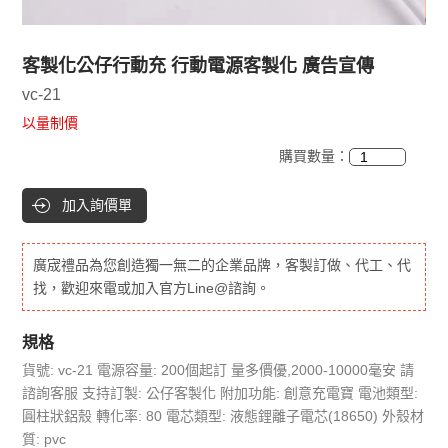
客製化公仔行動充 行動電源客製化 廣告宣傳
vc-21
以量制價
購買數量：
加入詢價單
廣宬禮品為您創造獨一無二的企業品牌，客製訂做、代工、代
找，歡迎來電或加入官方Line@諮詢。
規格
貨號: vc-21 電源容量: 200個起訂 量多價優,2000-10000毫安 請
諮詢客服 支持訂製: 公仔客製化 附加功能: 創意充電寶 電池類型:
圓柱狀鋁殼 轉化率: 80 電芯類型: 液態鋰離子電芯(18650) 外殼材
質: pvc