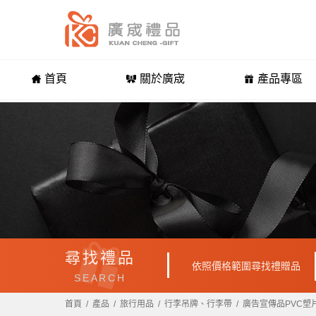
首頁
關於廣宬
產品專區
尋找禮品
依照價格範圍尋找禮贈品
SEARCH
首頁
產品
旅行用品
行李吊牌、行李帶
廣告宣傳品PVC塑