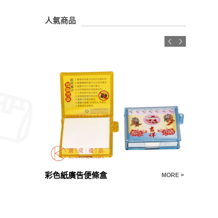
人氣商品
【客製化禮品推薦】大容量大肚杯吸管塑料水壺訂製
彩色紙廣告便條盒
LED觸
MORE >
MORE >