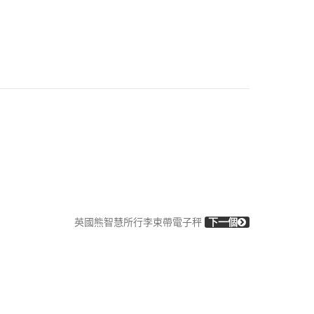
英國熊智慧所行李束帶電子秤
下一個