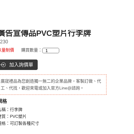
廣告宣傳品PVC塑片行李牌
230
以量制價
購買數量：
加入詢價單
廣宬禮品為您創造獨一無二的企業品牌，客製訂做、代
工、代找，歡迎來電或加入官方Line@諮詢。
規格
名稱：行李牌
材質：PVC塑片
規格：可訂製各種尺寸