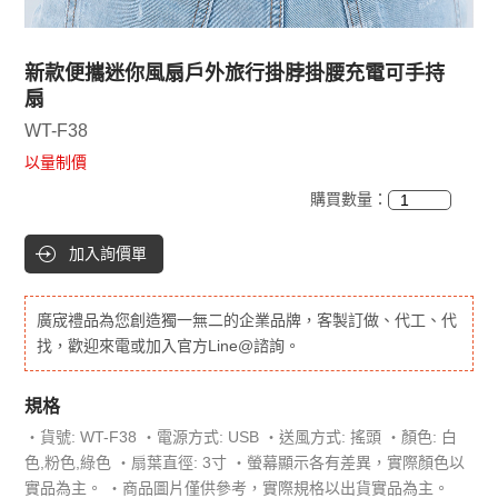
新款便攜迷你風扇戶外旅行掛脖掛腰充電可手持
扇
WT-F38
以量制價
購買數量：
加入詢價單
廣宬禮品為您創造獨一無二的企業品牌，客製訂做、代工、代
找，歡迎來電或加入官方Line@諮詢。
規格
‧貨號: WT-F38 ‧電源方式: USB ‧送風方式: 搖頭 ‧顏色: 白
色,粉色,綠色 ‧扇葉直徑: 3寸 ‧螢幕顯示各有差異，實際顏色以
實品為主。 ‧商品圖片僅供參考，實際規格以出貨實品為主。