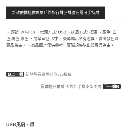
新款便攜迷你風扇戶外旅行掛脖掛腰充電可手持扇
‧貨號: WT-F38 ‧電源方式: USB ‧送風方式: 搖頭 ‧顏色: 白
色,粉色,綠色 ‧扇葉直徑: 3寸 ‧螢幕顯示各有差異，實際顏色以
實品為主。 ‧商品圖片僅供參考，實際規格以出貨實品為主。
上一個
新品靜音桌面迷你usb風扇
夏季禮品推薦 客製化手機支架風扇
下一個
USB風扇、燈