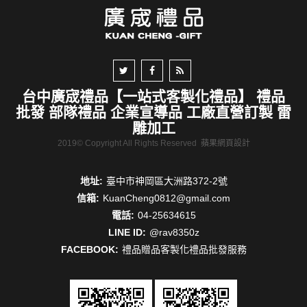
台中廣宬禮品【一站式客製化禮品】 禮品
批發 部隊禮品 企業宣導品 工廠直營訂製 雷
雕加工
2019© Copyright All Rights Reserved
蘋果網頁設計
地址:
臺中市神岡區大洲路372-2號
信箱:
KuanCheng0812@gmail.com
電話:
04-25634615
LINE ID:
@rav8350z
FACEBOOK:
禮品贈品客製化禮品批發服務