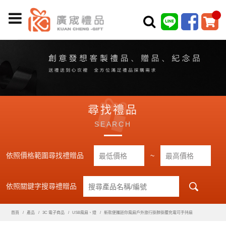
尋找禮品
SEARCH
依照價格範圍尋找禮贈品
~
依照關鍵字搜尋禮贈品
首頁
產品
3C 電子商品
USB風扇、燈
新款便攜迷你風扇戶外旅行掛脖掛腰充電可手持扇