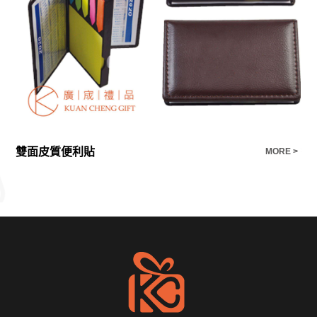
雙面皮質便利貼
多
E >
MORE >