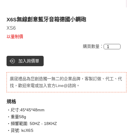
X6S無線創意藍牙音箱德國小鋼砲
XS6
以量制價
購買數量：
加入詢價單
廣宬禮品為您創造獨一無二的企業品牌，客製訂做、代工、代
找，歡迎來電或加入官方Line@諮詢。
規格
‧尺寸:45*45*48mm
‧重量58g
‧頻響範圍: 50HZ - 18KHZ
‧貨號: kcX6S