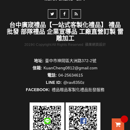
台中廣宬禮品【一站式客製化禮品】 禮品
批發 部隊禮品 企業宣導品 工廠直營訂製 雷
雕加工
2019© Copyright All Rights Reserved
蘋果網頁設計
地址:
臺中市神岡區大洲路372-2號
信箱:
KuanCheng0812@gmail.com
電話:
04-25634615
LINE ID:
@rav8350z
FACEBOOK:
禮品贈品客製化禮品批發服務