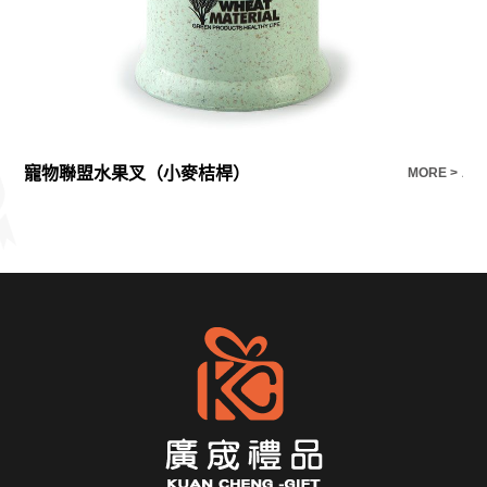
寵物聯盟水果叉（小麥桔桿）
小
E >
MORE >