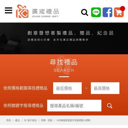
尋找禮品
SEARCH
依照價格範圍尋找禮贈品
~
依照關鍵字搜尋禮贈品
首頁
產品
3C 電子商品
耳機、音箱
X6S無線創意藍牙音箱德國小鋼砲