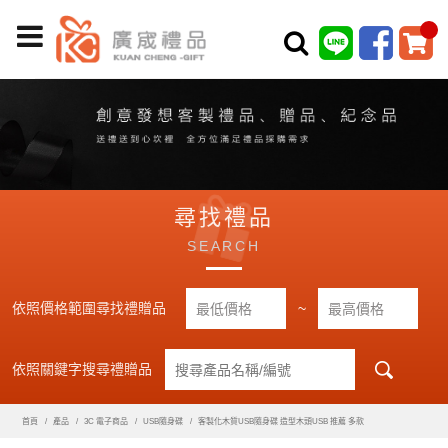
尋找禮品
SEARCH
依照價格範圍尋找禮贈品
~
依照關鍵字搜尋禮贈品
首頁
產品
3C 電子商品
USB隨身碟
客製化木質USB隨身碟 造型木頭USB 推薦 多款