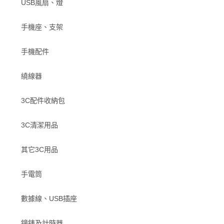
USB風扇、燈
手機座、支架
手機配件
繞線器
3C配件收納包
3C清潔用品
其它3C用品
手電筒
數據線、USB插座
鐘錶及計時器