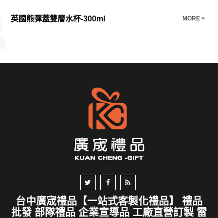
英國熊彈蓋雙層水杯-300ml
折
E >
MORE >
台中廣宬禮品【一站式客製化禮品】 禮品
批發 部隊禮品 企業宣導品 工廠直營訂製 雷