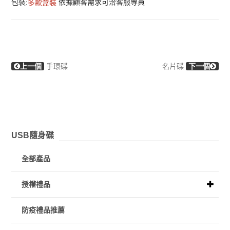
包裝:
依據顧客需求可洽客服專員
多款盒裝
上一個
手環碟
名片碟
下一個
USB隨身碟
全部產品
授權禮品
防疫禮品推薦