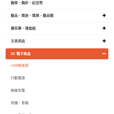
胸章、胸針、紀念幣
藝品、獎座、獎牌、藝品類
廣告筆、禮盒組
文具用品
3C 電子商品
USB隨身碟
行動電源
無線充電
耳機、音箱