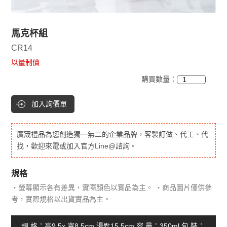
馬克杯組
CR14
以量制價
購買數量：
加入詢價單
廣宬禮品為您創造獨一無二的企業品牌，客製訂做、代工、代
找，歡迎來電或加入官方Line@諮詢。
規格
‧螢幕顯示各有差異，實際顏色以實品為主。 ‧商品圖片僅供參
考，實際規格以出貨實品為主。
規 格：高9.5x 寬8.5cm 湯匙15.5cm 容 量：350ml 包 裝：