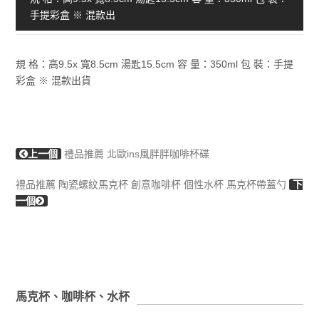
手提彩盒 ※ 混款出
規 格：高9.5x 寬8.5cm 湯匙15.5cm 容 量：350ml 包 裝：手提
彩盒 ※ 混款出貨
上一個
禮品推薦 北歐ins風胖胖咖啡杯碟
禮品推薦 陶瓷螺紋馬克杯 創意咖啡杯 個性水杯 馬克杯帶蓋勺
下
一個
馬克杯、咖啡杯、水杯