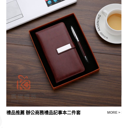
禮品推薦 辦公商務禮品記事本二件套
禮
E >
MORE >