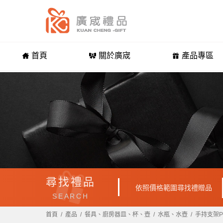
首頁
關於廣宬
產品專區
尋找禮品
依照價格範圍尋找禮贈品
SEARCH
首頁
產品
餐具、廚房器皿、杯、壺
水瓶、水壺
手持支架P