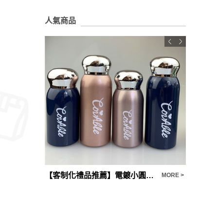
人氣商品
【客制化禮品推薦】電鍍小圓蓋迷你小巧304不鋒鋼​​真空氣保溫杯
摺疊指甲
MORE >
MORE >