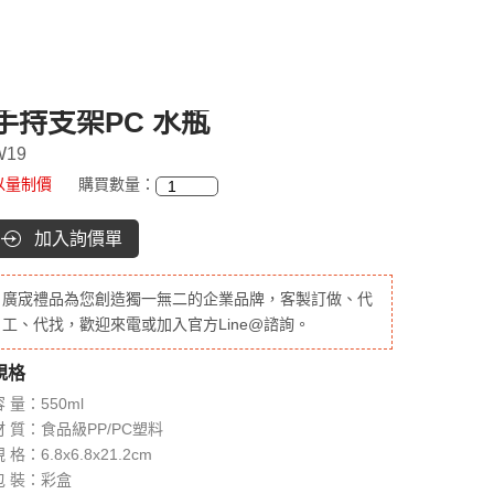
手持支架PC 水瓶
W19
以量制價
購買數量：
加入詢價單
廣宬禮品為您創造獨一無二的企業品牌，客製訂做、代
工、代找，歡迎來電或加入官方Line@諮詢。
規格
容 量：550ml
材 質：食品級PP/PC塑料
 格：6.8x6.8x21.2cm
包 裝：彩盒