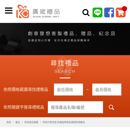
尋找禮品
SEARCH
依照價格範圍尋找禮贈品
~
依照關鍵字搜尋禮贈品
首頁
產品
防疫禮品推薦
防疫外套定製 防護面罩透氣連帽防隔離衣