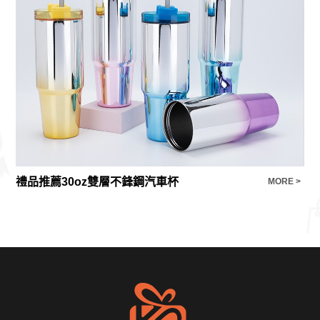
禮品推薦30oz雙層不鋒鋼汽車杯
BL
E >
MORE >