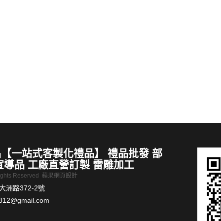
禮品柴犬雙層杯耐热玻璃廣告宣傳品
【客製化禮品推薦】 創意西瓜塑料
MORE >
【一站式客製化禮品】 禮品批發 部
宣導品 工廠直營訂製 雷雕加工
Rights Reserved
蘋果網頁設計
洲路372-2號
812@gmail.com