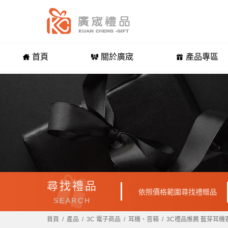
首頁
關於廣宬
產品專區
尋找禮品
依照價格範圍尋找禮贈品
SEARCH
首頁
產品
3C 電子商品
耳機、音箱
3C禮品推薦 藍芽耳機