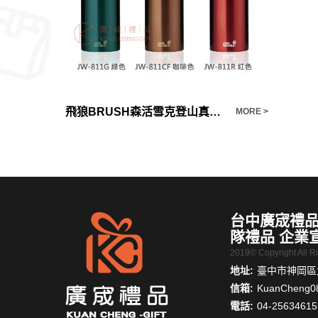
飛狼BRUSH森活雪克登山真空瓶
MORE >
MORE >
台中廣宬禮品
隊禮品 企業
2019© Copyright All 
地址:
臺中市神岡區大
信箱:
KuanCheng0
電話:
04-25634615