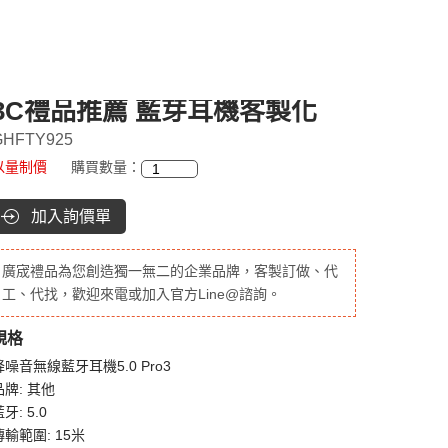
3C禮品推薦 藍芽耳機客製化
GHFTY925
以量制價
購買數量：
加入詢價單
廣宬禮品為您創造獨一無二的企業品牌，客製訂做、代
工、代找，歡迎來電或加入官方Line@諮詢。
規格
降噪音無線藍牙耳機5.0 Pro3
品牌: 其他
牙: 5.0
傳輸範圍: 15米