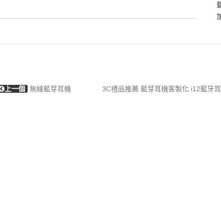
上一個
無線藍芽耳機
3C禮品推薦 藍芽耳機客製化 i12藍牙耳機i