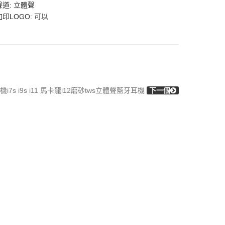
聲道: 立體聲
加印LOGO: 可以
7s i9s i11 馬卡龍i12磨砂tws立體聲藍牙耳機
下一個