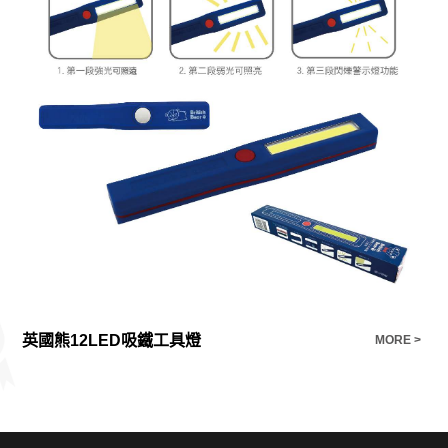
英國熊12LED吸鐵工具燈
開
E >
MORE >