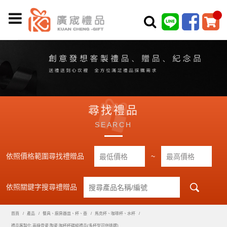
尋找禮品
SEARCH
依照價格範圍尋找禮贈品
~
依照關鍵字搜尋禮贈品
首頁
產品
餐具、廚房器皿、杯、壺
馬克杯、咖啡杯、水杯
禮品客製化 高級骨瓷 陶瓷 咖杯杯碟組禮品(多杯型可供挑選)