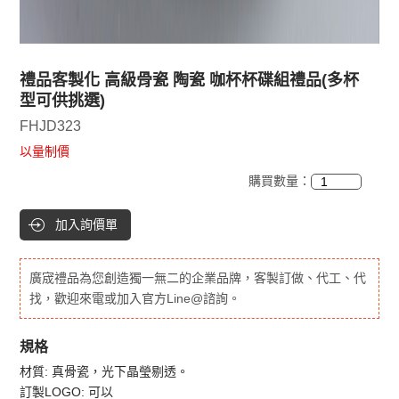
禮品客製化 高級骨瓷 陶瓷 咖杯杯碟組禮品(多杯
型可供挑選)
FHJD323
以量制價
購買數量：
加入詢價單
廣宬禮品為您創造獨一無二的企業品牌，客製訂做、代工、代
找，歡迎來電或加入官方Line@諮詢。
規格
材質: 真骨瓷，光下晶瑩剔透。
訂製LOGO: 可以