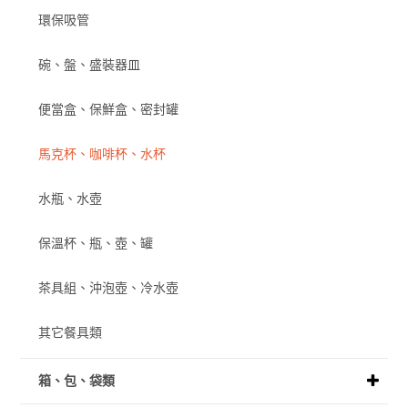
環保吸管
碗、盤、盛裝器皿
便當盒、保鮮盒、密封罐
馬克杯、咖啡杯、水杯
水瓶、水壺
保溫杯、瓶、壺、罐
茶具組、沖泡壺、冷水壺
其它餐具類
箱、包、袋類