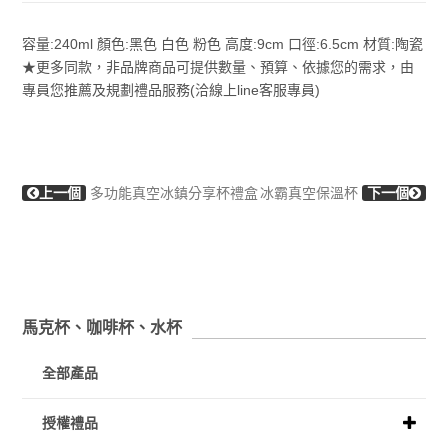
容量:240ml 顏色:黑色 白色 粉色 高度:9cm 口徑:6.5cm 材質:陶瓷
★更多同款，非品牌商品可提供數量、預算、依據您的需求，由
專員您推薦及規劃禮品服務(洽線上line客服專員)
上一個
多功能真空冰鎮分享杯禮盒
冰霸真空保溫杯
下一個
馬克杯、咖啡杯、水杯
全部產品
授權禮品