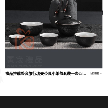
禮品推薦整套旅行功夫茶具小茶盤套裝一壺四杯快客杯汝窯陶瓷茶壺杯便攜包
不
E >
MORE >