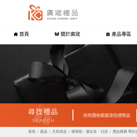
首頁
關於廣宬
產品專區
尋找禮品
依照價格範圍尋找禮贈品
SEARCH
首頁
產品
文具用品
便條紙、筆記本、日誌
禮品推薦 帶