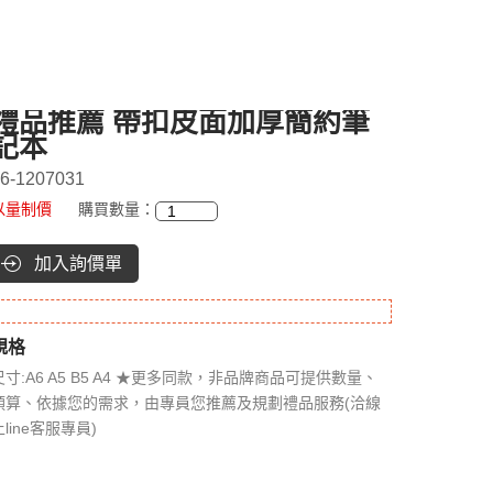
禮品推薦 帶扣皮面加厚簡約筆
記本
6-1207031
以量制價
購買數量：
加入詢價單
規格
尺寸:A6 A5 B5 A4 ★更多同款，非品牌商品可提供數量、
預算、依據您的需求，由專員您推薦及規劃禮品服務(洽線
上line客服專員)