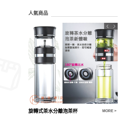
人氣商品
禮品推薦陶瓷辦公杯茶杯茶水分離過濾杯帶蓋辦公杯日式卡通馬克杯
旋轉式茶水分離泡茶杯
漾彩外出
MORE >
MORE >