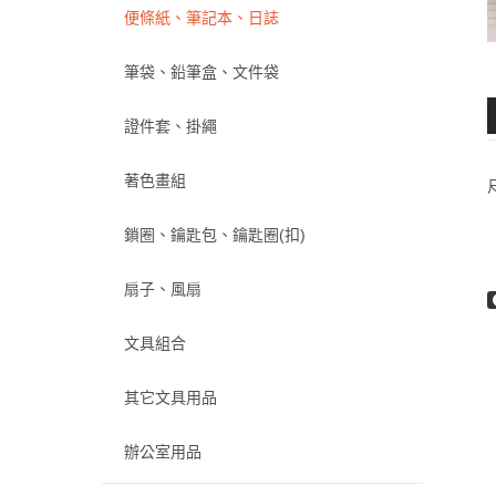
便條紙、筆記本、日誌
筆袋、鉛筆盒、文件袋
證件套、掛繩
著色畫組
鎖圈、鑰匙包、鑰匙圈(扣)
扇子、風扇
文具組合
其它文具用品
辦公室用品