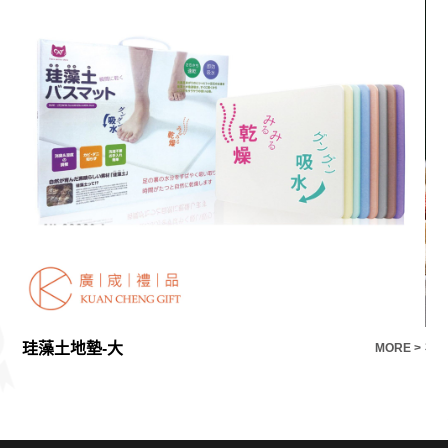
珪藻土地墊-大
禮
E >
MORE >