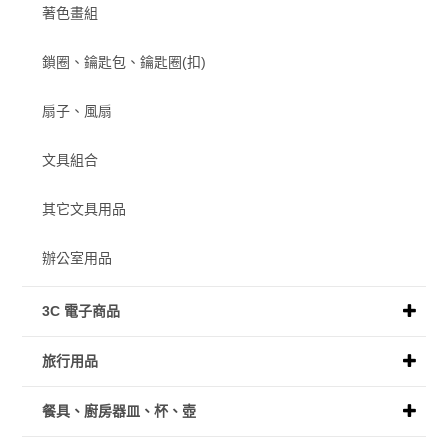
著色畫組
鎖圈、鑰匙包、鑰匙圈(扣)
扇子、風扇
文具組合
其它文具用品
辦公室用品
3C 電子商品
旅行用品
餐具、廚房器皿、杯、壺